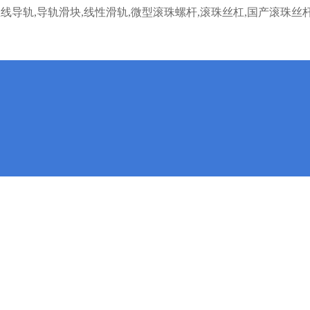
直线导轨,导轨滑块,线性滑轨,微型滚珠螺杆,滚珠丝杠,国产滚珠丝